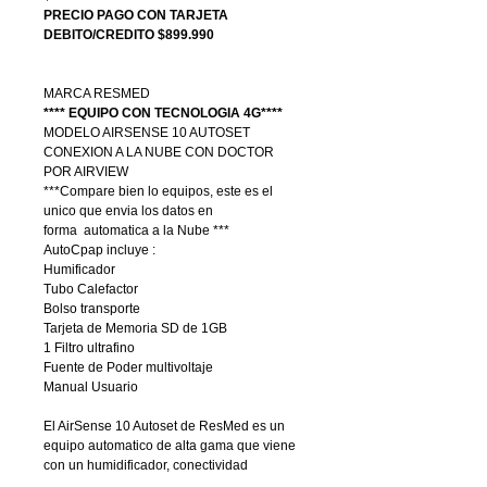
PRECIO PAGO CON TARJETA
DEBITO/CREDITO $899.990
MARCA RESMED
**** EQUIPO CON TECNOLOGIA 4G****
MODELO AIRSENSE 10 AUTOSET
CONEXION A LA NUBE CON DOCTOR
POR AIRVIEW
***Compare bien lo equipos, este es el
unico que envia los datos en
forma automatica a la Nube ***
AutoCpap incluye :
Humificador
Tubo Calefactor
Bolso transporte
Tarjeta de Memoria SD de 1GB
1 Filtro ultrafino
Fuente de Poder multivoltaje
Manual Usuario
El AirSense 10 Autoset de ResMed es un
equipo automatico de alta gama que viene
con un humidificador, conectividad
inalámbrica y capacidades de detección de