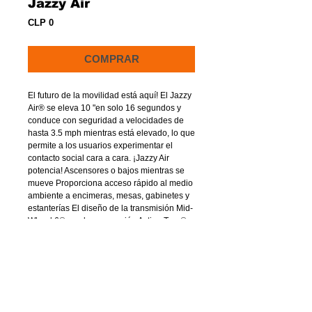
Jazzy Air
Precio
CLP 0
COMPRAR
El futuro de la movilidad está aquí! El Jazzy
Air® se eleva 10 "en solo 16 segundos y
conduce con seguridad a velocidades de
hasta 3.5 mph mientras está elevado, lo que
permite a los usuarios experimentar el
contacto social cara a cara. ¡Jazzy Air
potencia! Ascensores o bajos mientras se
mueve Proporciona acceso rápido al medio
ambiente a encimeras, mesas, gabinetes y
estanterías El diseño de la transmisión Mid-
Wheel 6® con la suspensión Active-Trac®
mejora el rendimiento y la estabilidad tanto
en interiores como en exteriores Brillante
iluminación LED ofrece visibilidad en todos
Un rango por carga de hasta 18.4 millas El
diseño del asiento y el reposapiés
integrado proporciona la máxima
comodidad tanto en posiciones elevadas