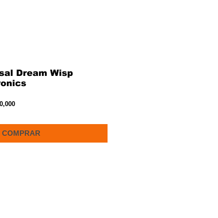
asal Dream Wisp
ronics
Precio
0,000
de
oferta
COMPRAR