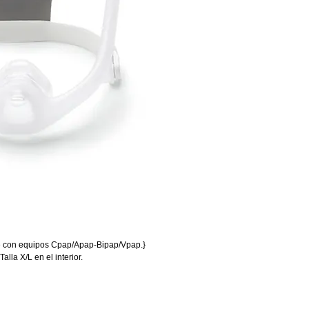
e con equipos Cpap/Apap-Bipap/Vpap.}
alla X/L en el interior.